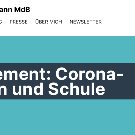
mann MdB
G
PRESSE
ÜBER MICH
NEWSLETTER
ement: Corona-
 und Schule