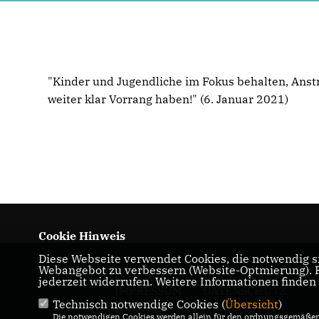
"Kinder und Jugendliche im Fokus behalten, Anst
weiter klar Vorrang haben!" (6. Januar 2021)
Cookie Hinweis
Diese Webseite verwendet Cookies, die notwendig si
Webangebot zu verbessern (Website-Optmierung). Fü
jederzeit widerrufen. Weitere Informationen finden
IMPRESSUM
DATENSCHUTZ
Technisch notwendige Cookies (
Übersicht
)
KONTAKT
Die notwendigen Cookies werden allein für den ordnungsgemäßen 