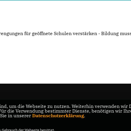
rengungen für geöffnete Schulen verstärken - Bildung mus
nd, um die Webseite zu nutzen. Weiterhin verwenden wir Di
r die Verwendung bestimmter Dienste, benötigen wir Ihre 
 Sie in unserer
Datenschutzerklärung
.
Gebrauch der Webseite benötigt.