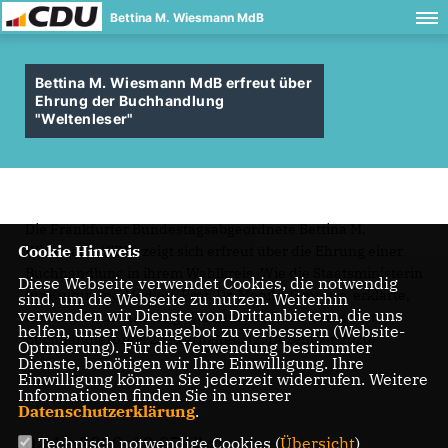
Bettina M. Wiesmann MdB
Bettina M. Wiesmann MdB erfreut über
Ehrung der Buchhandlung
"Weltenleser"
Die Frankfurter Bundestagsabgeordnete Bettina M.
Cookie Hinweis
Wiesmann (CDU) zeigt sich erfreut über die Ehrung einer
Buchhandlung in ihrem Wahlkreis. Wie die Staatsministerin
Diese Webseite verwendet Cookies, die notwendig
für Kultur und Medien, Prof. Dr. Monika Grütters, erklärte,
sind, um die Webseite zu nutzen. Weiterhin
verwenden wir Dienste von Drittanbietern, die uns
wird die Buchhandlung “Weltenleser” den Deutschen
helfen, unser Webangebot zu verbessern (Website-
Buchhändlerpreis 2020 erhalten. (2. Dezember 2020)
Optmierung). Für die Verwendung bestimmter
Dienste, benötigen wir Ihre Einwilligung. Ihre
Einwilligung können Sie jederzeit widerrufen. Weitere
Informationen finden Sie in unserer
Datenschutzerklärung
.
02.12.2020, 12:07 Uhr
Technisch notwendige Cookies (
Übersicht
)