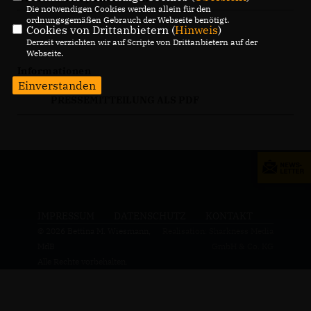
Die notwendigen Cookies werden allein für den
ordnungsgemäßen Gebrauch der Webseite benötigt.
Cookies von Drittanbietern (
Hinweis
)
Derzeit verzichten wir auf Scripte von Drittanbietern auf der
Webseite.
Informationen
Einverstanden
PRESSEMITTEILUNG ALS PDF
IMPRESSUM
DATENSCHUTZ
KONTAKT
© 2026 Bettina M. Wiesmann,
Realisation: Sharkness Media
MdB
GmbH & Co. KG
Alle Rechte vorbehalten.