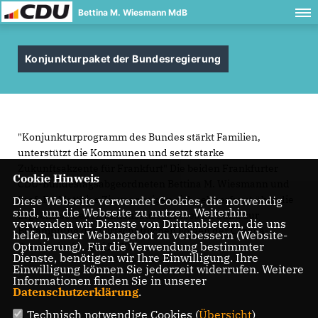
Bettina M. Wiesmann MdB
Konjunkturpaket der Bundesregierung
"Konjunkturprogramm des Bundes stärkt Familien,
unterstützt die Kommunen und setzt starke
Zukunftsakzente für Frankfurt" Die beiden Frankfurter
Cookie Hinweis
CDU-Bundestagsabgeordneten Bettina M. Wiesmann und
Prof. Dr. Matthias Zimmer zeigen sich sehr erfreut über die
Diese Webseite verwendet Cookies, die notwendig
sind, um die Webseite zu nutzen. Weiterhin
Ergebnisse des Koalitionsausschusses im Bund zur
verwenden wir Dienste von Drittanbietern, die uns
Bekämpfung der wirtschaftlichen Folgen der Corona-
helfen, unser Webangebot zu verbessern (Website-
Optmierung). Für die Verwendung bestimmter
Pandemie. (4. Juni 2020)
Dienste, benötigen wir Ihre Einwilligung. Ihre
Einwilligung können Sie jederzeit widerrufen. Weitere
Informationen finden Sie in unserer
Datenschutzerklärung
.
Technisch notwendige Cookies (
Übersicht
)