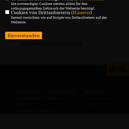
04.06.2020, 12:34 Uhr
Die notwendigen Cookies werden allein für den
ordnungsgemäßen Gebrauch der Webseite benötigt.
Cookies von Drittanbietern (
Hinweis
)
Derzeit verzichten wir auf Scripte von Drittanbietern auf der
Webseite.
Informationen
Einverstanden
PRESSEMITTEILUNG ALS PDF
IMPRESSUM
DATENSCHUTZ
KONTAKT
© 2026 Bettina M. Wiesmann,
Realisation: Sharkness Media
MdB
GmbH & Co. KG
Alle Rechte vorbehalten.