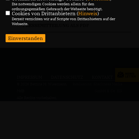
Die notwendigen Cookies werden allein für den
ordnungsgemäßen Gebrauch der Webseite benötigt.
Informationen
Cookies von Drittanbietern (
Hinweis
)
Derzeit verzichten wir auf Scripte von Drittanbietern auf der
Webseite.
PRESSEMITTEILUNG ALS PDF
Einverstanden
IMPRESSUM
DATENSCHUTZ
KONTAKT
© 2026 Bettina M. Wiesmann,
Realisation: Sharkness Media
MdB
GmbH & Co. KG
Alle Rechte vorbehalten.