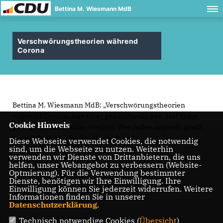
Bettina M. Wiesmann MdB
Verschwörungstheorien während
Corona
Bettina M. Wiesmann MdB: „Verschwörungstheorien
während Corona: Aus einer gesundheitlichen darf keine
Cookie Hinweis
gesellschaftliche Krise werden. Wer Juden angreift, greift
unsere freiheitliche Gesellschaft an.“
Diese Webseite verwendet Cookies, die notwendig
sind, um die Webseite zu nutzen. Weiterhin
verwenden wir Dienste von Drittanbietern, die uns
helfen, unser Webangebot zu verbessern (Website-
Optmierung). Für die Verwendung bestimmter
Dienste, benötigen wir Ihre Einwilligung. Ihre
Einwilligung können Sie jederzeit widerrufen. Weitere
21.05.2020, 12:40 Uhr
Informationen finden Sie in unserer
Datenschutzerklärung
.
Technisch notwendige Cookies (
Übersicht
)