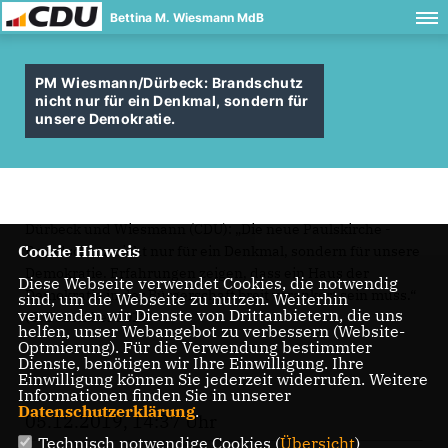
Bettina M. Wiesmann MdB
PM Wiesmann/Dürbeck: Brandschutz
nicht nur für ein Denkmal, sondern für
unsere Demokratie.
Dürbeck und Wiesmann (CDU): „Die neue Paulskirche -
Cookie Hinweis
Brandschutz nicht nur für ein Denkmal, sondern für unsere
Demokratie. Erfahrungen zeigen, dass ein Haus der
Diese Webseite verwendet Cookies, die notwendig
Demokratie in der Bürgerschaft breit verankert sein muss.“
sind, um die Webseite zu nutzen. Weiterhin
verwenden wir Dienste von Drittanbietern, die uns
(5. Dezember 2019)
helfen, unser Webangebot zu verbessern (Website-
Optmierung). Für die Verwendung bestimmter
Dienste, benötigen wir Ihre Einwilligung. Ihre
Einwilligung können Sie jederzeit widerrufen. Weitere
Informationen finden Sie in unserer
Datenschutzerklärung
.
05.12.2019, 14:37 Uhr
Technisch notwendige Cookies (
Übersicht
)