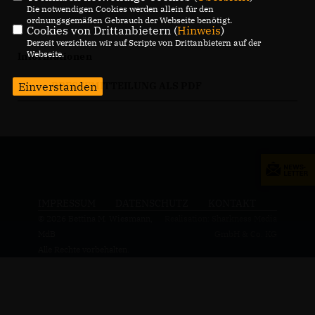
Die notwendigen Cookies werden allein für den
ordnungsgemäßen Gebrauch der Webseite benötigt.
Cookies von Drittanbietern (
Hinweis
)
Derzeit verzichten wir auf Scripte von Drittanbietern auf der
Webseite.
Informationen
Einverstanden
PRESSEMITTEILUNG ALS PDF
IMPRESSUM
DATENSCHUTZ
KONTAKT
© 2026 Bettina M. Wiesmann,
Realisation: Sharkness Media
MdB
GmbH & Co. KG
Alle Rechte vorbehalten.