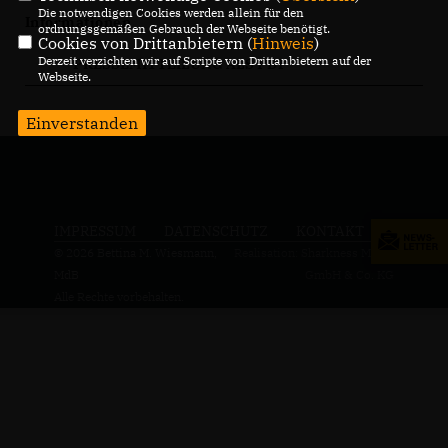
Die notwendigen Cookies werden allein für den
Informationen
ordnungsgemäßen Gebrauch der Webseite benötigt.
Cookies von Drittanbietern (
Hinweis
)
Derzeit verzichten wir auf Scripte von Drittanbietern auf der
PRESSEMITTEILUNG ALS PDF
Webseite.
Einverstanden
IMPRESSUM
DATENSCHUTZ
KONTAKT
© 2026 Bettina M. Wiesmann,
Realisation: Sharkness Media
MdB
GmbH & Co. KG
Alle Rechte vorbehalten.