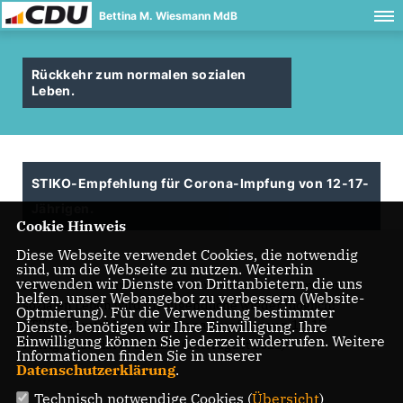
Bettina M. Wiesmann MdB
Rückkehr zum normalen sozialen
Leben.
STIKO-Empfehlung für Corona-Impfung von 12-17-
Jährigen.
Cookie Hinweis
Diese Webseite verwendet Cookies, die notwendig
sind, um die Webseite zu nutzen. Weiterhin
verwenden wir Dienste von Drittanbietern, die uns
Bettina M. Wiesmann MdB: "Rückkehr zum normalen
helfen, unser Webangebot zu verbessern (Website-
sozialen Leben wird für Jugendliche wieder möglich!
Optmierung). Für die Verwendung bestimmter
STIKO-Empfehlung für Corona-Impfung von 12-17-
Dienste, benötigen wir Ihre Einwilligung. Ihre
Einwilligung können Sie jederzeit widerrufen. Weitere
Jährigen ist klares Signal." (16. August 2021)
Informationen finden Sie in unserer
Datenschutzerklärung
.
Technisch notwendige Cookies (
Übersicht
)