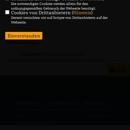
Die notwendigen Cookies werden allein für den
ordnungsgemäßen Gebrauch der Webseite benötigt.
16.08.2021, 16:36 Uhr
Cookies von Drittanbietern (
Hinweis
)
Derzeit verzichten wir auf Scripte von Drittanbietern auf der
Webseite.
Einverstanden
Informationen
PRESSEMITTEILUNG ALS PDF
IMPRESSUM
DATENSCHUTZ
KONTAKT
© 2026 Bettina M. Wiesmann,
Realisation: Sharkness Media
MdB
GmbH & Co. KG
Alle Rechte vorbehalten.