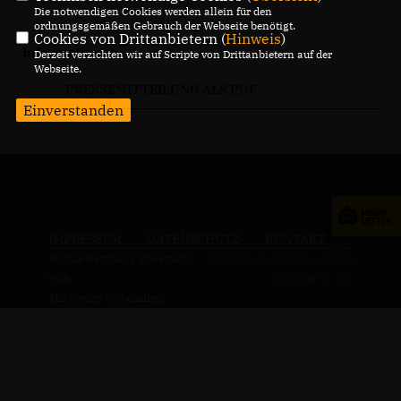
Die notwendigen Cookies werden allein für den
ordnungsgemäßen Gebrauch der Webseite benötigt.
Cookies von Drittanbietern (
Hinweis
)
Informationen
Derzeit verzichten wir auf Scripte von Drittanbietern auf der
Webseite.
PRESSEMITTEILUNG ALS PDF
Einverstanden
IMPRESSUM
DATENSCHUTZ
KONTAKT
© 2026 Bettina M. Wiesmann,
Realisation: Sharkness Media
MdB
GmbH & Co. KG
Alle Rechte vorbehalten.