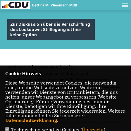
Bettina M. Wiesmann MdB
Zur Diskussion über die Verschärfung
des Lockdown: Stilllegung ist hier
keine Option
Bettina M. Wiesmann MdB (CDU):
Cookie Hinweis
Wirtschaftsunternehmen, Bildungs- und
Forschungseinrichtungen sind die Hotspots unserer
Diese Webseite verwendet Cookies, die notwendig
Zukunft. Stilllegung ist hier keine Option“ (14. Januar 2021)
sind, um die Webseite zu nutzen. Weiterhin
verwenden wir Dienste von Drittanbietern, die uns
helfen, unser Webangebot zu verbessern (Website-
Optmierung). Für die Verwendung bestimmter
Dienste, benötigen wir Ihre Einwilligung. Ihre
Einwilligung können Sie jederzeit widerrufen. Weitere
Informationen finden Sie in unserer
14.01.2021, 16:10 Uhr
Datenschutzerklärung
.
Technisch notwendige Cookies (
Übersicht
)