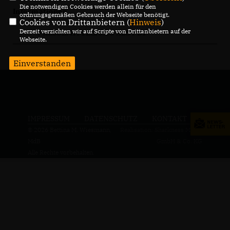
Die notwendigen Cookies werden allein für den
Informationen
ordnungsgemäßen Gebrauch der Webseite benötigt.
Cookies von Drittanbietern (
Hinweis
)
Derzeit verzichten wir auf Scripte von Drittanbietern auf der
PRESSEMITTEILUNG ALS PDF
Webseite.
Einverstanden
IMPRESSUM
DATENSCHUTZ
KONTAKT
© 2026 Bettina M. Wiesmann,
Realisation: Sharkness Media
MdB
GmbH & Co. KG
Alle Rechte vorbehalten.