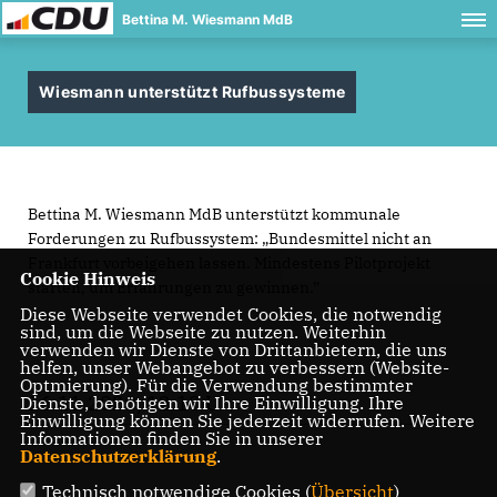
Bettina M. Wiesmann MdB
Wiesmann unterstützt Rufbussysteme
Bettina M. Wiesmann MdB unterstützt kommunale
Forderungen zu Rufbussystem: „Bundesmittel nicht an
Frankfurt vorbeigehen lassen. Mindestens Pilotprojekt
Cookie Hinweis
starten, um Erfahrungen zu gewinnen.”
Diese Webseite verwendet Cookies, die notwendig
sind, um die Webseite zu nutzen. Weiterhin
verwenden wir Dienste von Drittanbietern, die uns
helfen, unser Webangebot zu verbessern (Website-
Optmierung). Für die Verwendung bestimmter
16.11.2020, 12:10 Uhr
Dienste, benötigen wir Ihre Einwilligung. Ihre
Einwilligung können Sie jederzeit widerrufen. Weitere
Informationen finden Sie in unserer
Datenschutzerklärung
.
Technisch notwendige Cookies (
Übersicht
)