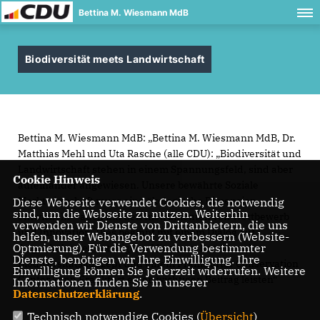
Bettina M. Wiesmann MdB
Biodiversität meets Landwirtschaft
Bettina M. Wiesmann MdB: „Bettina M. Wiesmann MdB, Dr.
Matthias Mehl und Uta Rasche (alle CDU): „Biodiversität und
Landwirtschaft stehen in einem Spannungsfeld, sind aber
Cookie Hinweis
aufeinander angewiesen. Unsere bewährte Soziale
Marktwirtschaft muss eine ökologische Dimension
Diese Webseite verwendet Cookies, die notwendig
sind, um die Webseite zu nutzen. Weiterhin
entwickeln – auch mit den Instrumenten von Wettbewerb
verwenden wir Dienste von Drittanbietern, die uns
und Innovation. Dies beginnt mit einem Dialog auf
helfen, unser Webangebot zu verbessern (Website-
Optmierung). Für die Verwendung bestimmter
Augenhöhe der Beteiligten. Mit einem kommunalen
Dienste, benötigen wir Ihre Einwilligung. Ihre
Biodiversitätskonzept und einem Frankfurter Conservation
Einwilligung können Sie jederzeit widerrufen. Weitere
Center kann Frankfurt einen wichtigen Beitrag leisten“
Informationen finden Sie in unserer
Datenschutzerklärung
.
Technisch notwendige Cookies (
Übersicht
)