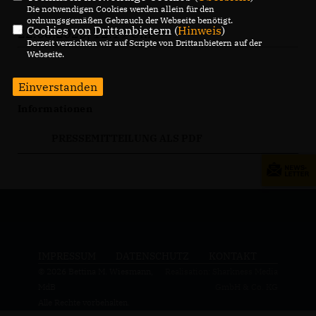
Die notwendigen Cookies werden allein für den
ordnungsgemäßen Gebrauch der Webseite benötigt.
Cookies von Drittanbietern (
Hinweis
)
22.08.2020, 12:19 Uhr
Derzeit verzichten wir auf Scripte von Drittanbietern auf der
Webseite.
Einverstanden
Informationen
PRESSEMITTEILUNG ALS PDF
IMPRESSUM
DATENSCHUTZ
KONTAKT
© 2026 Bettina M. Wiesmann,
Realisation: Sharkness Media
MdB
GmbH & Co. KG
Alle Rechte vorbehalten.